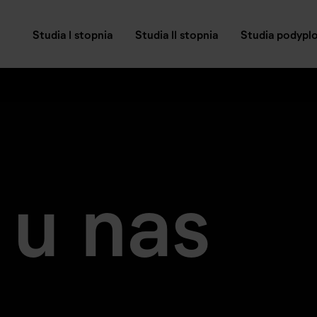
Studia I stopnia
Studia II stopnia
Studia podyp
 u nas