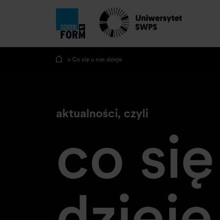
» Co się u nas dzieje
aktualności, czyli
co się
dzieje