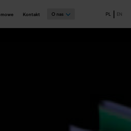
O nas
PL
EN
lomowe
Kontakt