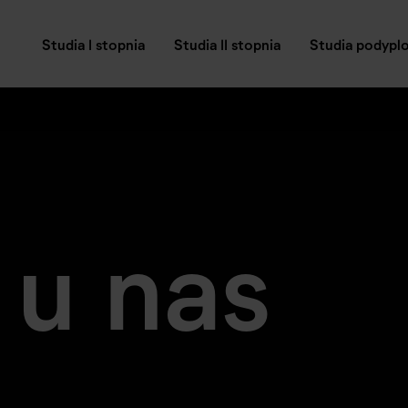
Studia I stopnia
Studia II stopnia
Studia podyp
 u nas