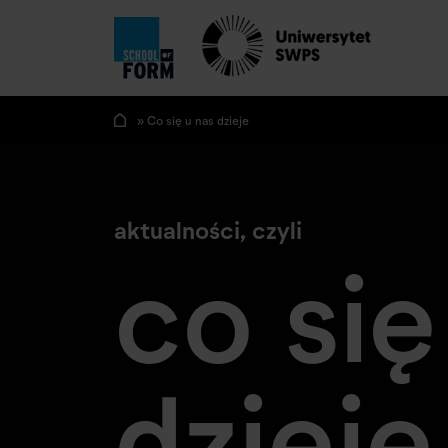
» Co się u nas dzieje
aktualności, czyli
co się
dzieje