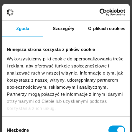
Wystawa „Dress to Impress” w Berlinie
Zrekonstruowane stroje zostały po raz pierwszy
Zgoda
Szczegóły
O plikach cookies
zaprezentowane publiczności w październiku ubiegłego
roku podczas pokazu w paryskim Luwrze. Teraz trafiły do
berlińskiego Muzeum im. Bodego, gdzie zostaną
Niniejsza strona korzysta z plików cookie
zestawione z wybranymi tekstyliami z kolekcji tamtejszego
Wykorzystujemy pliki cookie do spersonalizowania treści
Muzeum Sztuki Bizantyjskiej i Muzeum Sztuki Islamskiej.
i reklam, aby oferować funkcje społecznościowe i
Wystawę „Dress to Impress. Reconstructions of Medieval
analizować ruch w naszej witrynie. Informacje o tym, jak
Robes from Nubia” będzie można oglądać od 6 lutego do
korzystasz z naszej witryny, udostępniamy partnerom
12 kwietnia.
Po jej zakończeniu planowany jest kolejny
społecznościowym, reklamowym i analitycznym.
pokaz z udziałem modeli.
Partnerzy mogą połączyć te informacje z innymi danymi
otrzymanymi od Ciebie lub uzyskanymi podczas
Szczegóły wystawy znajdują się na stronie muzeum
korzystania z ich usług.
Wybór
Niezbędne
zgody