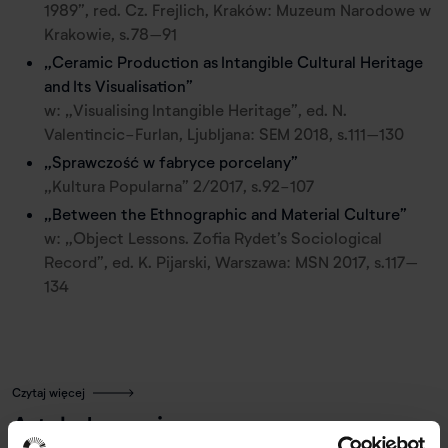
1989”, red. Cz. Frejlich, Kraków: Muzeum Narodowe w
Krakowie, s.78–91
„Ceramic Production as Intangible Cultural Heritage
and Its Visualisation”
w: „Visualising Intangible Heritage”, ed. N.
Valentincic-Furlan, Ljubljana: SEM 2018, s.111–130
„Sprawczość w fabryce porcelany”
„Kultura Popularna” 2/2017, s.92-107
„Between the Ethnographic and Material Culture”
w: „Object Lessons. Zofia Rydet’s Sociological
Record”, ed. K. Pijarski, Warszawa: MSN 2017, s.117–
134
Czytaj więcej
Artykuły powiązane