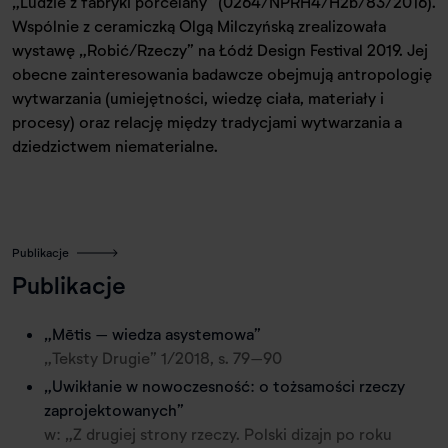
„Ludzie z fabryki porcelany” (0264/NPRH4/H2b/83/2016).
Wspólnie z ceramiczką Olgą Milczyńską zrealizowała
wystawę „Robić/Rzeczy” na Łódź Design Festival 2019. Jej
obecne zainteresowania badawcze obejmują antropologię
wytwarzania (umiejętności, wiedzę ciała, materiały i
procesy) oraz relację między tradycjami wytwarzania a
dziedzictwem niematerialne.
Publikacje
Publikacje
„Mētis – wiedza asystemowa”
„Teksty Drugie” 1/2018, s. 79–90
„Uwikłanie w nowoczesność: o tożsamości rzeczy
zaprojektowanych”
w: „Z drugiej strony rzeczy. Polski dizajn po roku