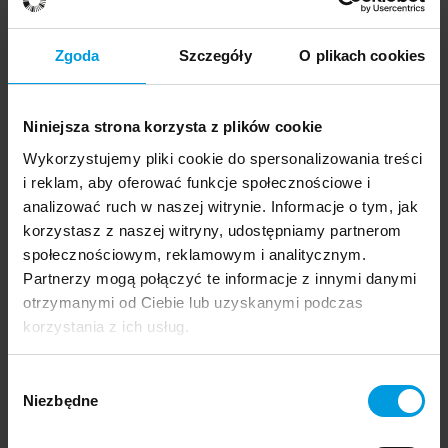
19 listopada 2025
3 września 2024
Zgoda
Szczegóły
O plikach cookies
„Szlify” – wystawa
Design Stories
szkła kryształowego
London
współtworzona przez
Niniejsza strona korzysta z plików cookie
wykładowczynie
Wykorzystujemy pliki cookie do spersonalizowania treści
School of Form
i reklam, aby oferować funkcje społecznościowe i
analizować ruch w naszej witrynie. Informacje o tym, jak
korzystasz z naszej witryny, udostępniamy partnerom
społecznościowym, reklamowym i analitycznym.
20 marca 2026
8 lutego 2024
Partnerzy mogą połączyć te informacje z innymi danymi
Ewa Klekot oddaje
Kreatywne warsztaty:
otrzymanymi od Ciebie lub uzyskanymi podczas
głos artystkom
wspólna misja School
korzystania z ich usług.
„nieprofesjonalnym”
of Form i marki Paged
na wystawie w MSN
Wybór
Niezbędne
zgody