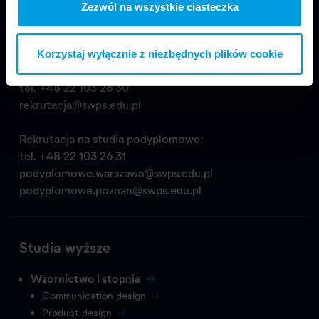
03-815 Warszawa
Zezwól na wszystkie ciasteczka
tel.
+48 22 517 99 69
biuropro@swps.edu.pl
Korzystaj wyłącznie z niezbędnych plików cookie
Rekrutacja na studia wyższe:
tel.
+48 22 103 26 30
rekrutacja@swps.edu.pl
Rekrutacja na studia podyplomowe:
tel.
+48 22 103 26 31
podyplomowe.warszawa@swps.edu.pl
podyplomowe.poznan@swps.edu.pl
Studia wyższe
Wzornictwo I stopnia
Communication design
Product design