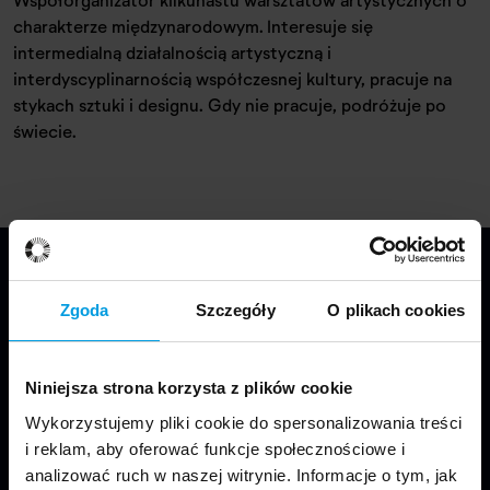
charakterze międzynarodowym. Interesuje się
intermedialną działalnością artystyczną i
interdyscyplinarnością współczesnej kultury, pracuje na
stykach sztuki i designu. Gdy nie pracuje, podróżuje po
świecie.
Zgoda
Szczegóły
O plikach cookies
Niniejsza strona korzysta z plików cookie
Wykorzystujemy pliki cookie do spersonalizowania treści
Jesteśmy częścią Wydziału Projektowania
i reklam, aby oferować funkcje społecznościowe i
w Warszawie Uniwersytetu SWPS.
analizować ruch w naszej witrynie. Informacje o tym, jak