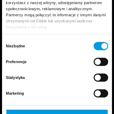
korzystasz z naszej witryny, udostępniamy partnerom
społecznościowym, reklamowym i analitycznym.
Partnerzy mogą połączyć te informacje z innymi danymi
otrzymanymi od Ciebie lub uzyskanymi podczas
korzystania z ich usług.
Odwiedź nas
Wybór
Niezbędne
zgody
Preferencje
Copyright © 2024 School of Form
Statystyka
Kontakt
Marketing
Wydział Projektowania:
Uniwersytet SWPS
ul. Chodakowska 19/31, pokój N222