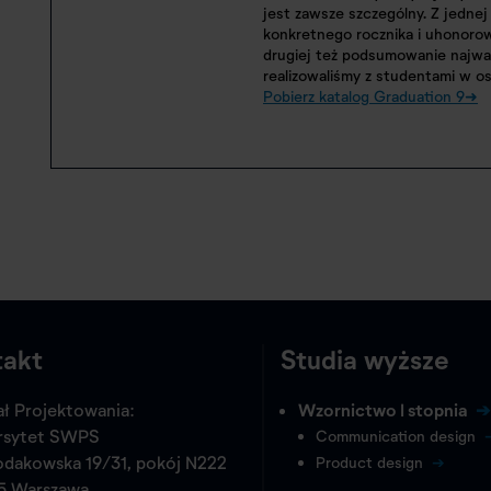
jest zawsze szczególny. Z jedne
konkretnego rocznika i uhonorow
drugiej też podsumowanie najwa
realizowaliśmy z studentami w os
Pobierz katalog Graduation 9➜
takt
Studia wyższe
ł Projektowania:
Wzornictwo I stopnia
rsytet SWPS
Communication design
odakowska 19/31, pokój N222
Product design
5 Warszawa