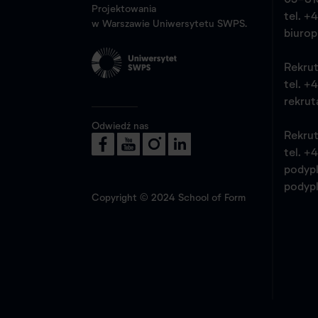
Projektowania
tel.
+4
w Warszawie Uniwersytetu SWPS.
biuro
Rekrut
tel.
+4
rekrut
Odwiedź nas
Rekrut
tel.
+4
podyp
podyp
Copyright © 2024 School of Form