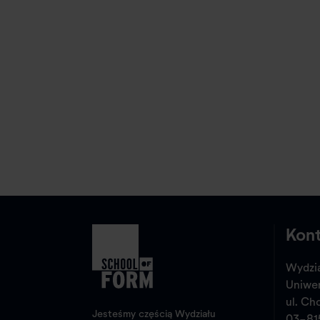
Kon
Wydzia
Uniwe
ul. Ch
Jesteśmy częścią Wydziału
03-81