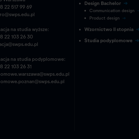
Design Bachelor
8 22 517 99 69
Communication design
pro@swps.edu.pl
Product design
acja na studia wyższe:
Wzornictwo II stopnia
8 22 103 26 30
Studia podyplomowe
acja@swps.edu.pl
acja na studia podyplomowe:
8 22 103 26 31
lomowe.warszawa@swps.edu.pl
lomowe.poznan@swps.edu.pl