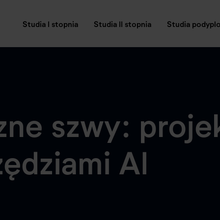
Studia I stopnia
Studia II stopnia
Studia podyp
zne szwy: proje
ędziami AI