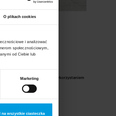
O plikach cookies
ołecznościowe i analizować
artnerom społecznościowym,
ktowanie mody z
anymi od Ciebie lub
frowych sylwetek stworzonych wykorzystaniem
Marketing
 na wszystkie ciasteczka