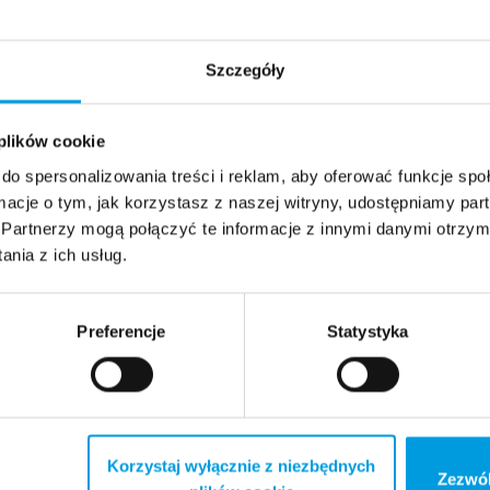
 AI | Projektantka: Julia Kąkolewska | Fot. School of Form
Szczegóły
 plików cookie
do spersonalizowania treści i reklam, aby oferować funkcje sp
ormacje o tym, jak korzystasz z naszej witryny, udostępniamy p
Algorytmiczne szwy: proje
Partnerzy mogą połączyć te informacje z innymi danymi otrzym
nia z ich usług.
narzędziami AI
Publikacja, plakaty i manifest zawierające zestawy cy
Preferencje
Statystyka
generatywnych narzędzi AI.
Korzystaj wyłącznie z niezbędnych
Zezwól