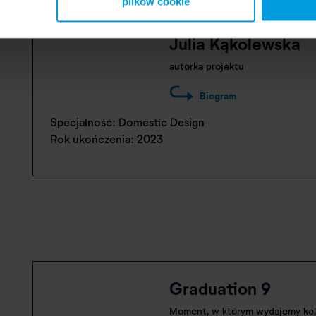
plików cookie
Julia Kąkolewska
autorka projektu
Biogram
Specjalność: Domestic Design
Rok ukończenia: 2023
Graduation 9
Moment, w którym wydajemy kol