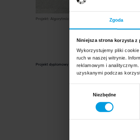
Projekt: Algorytmiczne szwy: projektowanie mody z narzędziami
Zgoda
Niniejsza strona korzysta z
Wykorzystujemy pliki cookie 
ruch w naszej witrynie. Inf
Projekt dyplomowy
reklamowym i analitycznym. 
uzyskanymi podczas korzysta
Wybór
Niezbędne
zgody