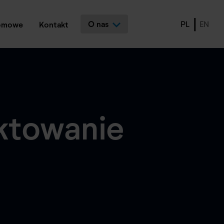
O nas
PL
EN
lomowe
Kontakt
ktowanie