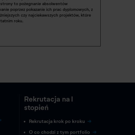
j strony to pożegnanie absolwentów
anie poprzez pokazanie ich prac dyplomowych, z
żniejszych czy najciekawszych projektów, które
tatnim roku.
Rekrutacja na I
stopień
Rekrutacja krok po kroku
O co chodzi z tym portfolio