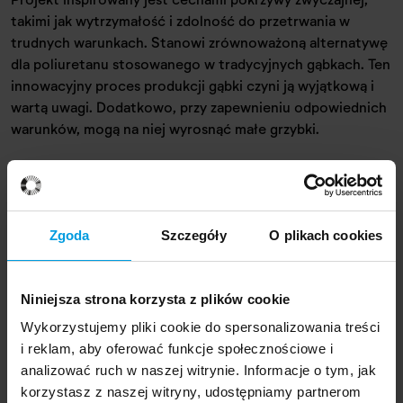
takimi jak wytrzymałość i zdolność do przetrwania w
trudnych warunkach. Stanowi zrównoważoną alternatywę
dla poliuretanu stosowanego w tradycyjnych gąbkach. Ten
innowacyjny proces produkcji gąbki czyni ją wyjątkową i
wartą uwagi. Dodatkowo, przy zapewnieniu odpowiednich
warunków, mogą na niej wyrosnąć małe grzybki.
Autor projektu
Zgoda
Szczegóły
O plikach cookies
Przedmiot został zaprojektowany przez
Mikołaja
Niniejsza strona korzysta z plików cookie
Markowskiego
, studenta Industrial Design.
Wykorzystujemy pliki cookie do spersonalizowania treści
i reklam, aby oferować funkcje społecznościowe i
analizować ruch w naszej witrynie. Informacje o tym, jak
Projekt jest częścią wystawy
„Synantropy. Czego
korzystasz z naszej witryny, udostępniamy partnerom
uczą nas chwasty?"
, która została zaprezentowana