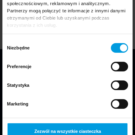
społecznościowym, reklamowym i analitycznym.
podczas tegorocznej edycji festiwalu Gdynia Design
Partnerzy mogą połączyć te informacje z innymi danymi
Days 2024.
otrzymanymi od Ciebie lub uzyskanymi podczas
korzystania z ich usług.
Wybór
Niezbędne
zgody
Preferencje
Statystyka
Marketing
Jesteśmy częścią Wydziału Projektowania
w Warszawie Uniwersytetu SWPS.
Zezwól na wszystkie ciasteczka