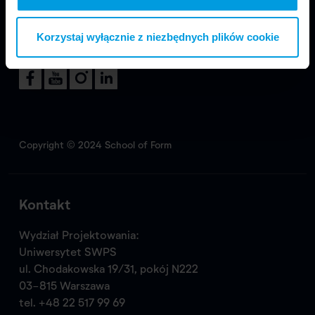
Korzystaj wyłącznie z niezbędnych plików cookie
Odwiedź nas
Copyright © 2024 School of Form
Kontakt
Wydział Projektowania:
Uniwersytet SWPS
ul. Chodakowska 19/31, pokój N222
03-815 Warszawa
tel.
+48 22 517 99 69