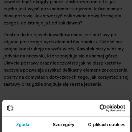
kawałek bądź okrągły placek. Zaskoczyło mnie to, jak
ciężko jest wyjść poza schemat skojarzeń, które mamy z
daną potrawą. Jak stworzyć całkowicie nową formę dla
czegoś, co istnieje już od tak dawna?
Dostęp do kolejnych kawałków dania jest możliwy po
zdjęciu poszczególnych elementów obiektu. Całość ma
spójną konstrukcję na wzór wieży. Kawałek pizzy widzimy
jedynie na naczyniu, które znajduje się na samej górze.
Ukrycie potrawy oraz nieoczywiste jak na pizzę kształty
naczynia pozwalają uzyskać delikatny element zaskoczenia,
oparty na domysłach dotyczących tego, jak korzystać z tej
zastawy oraz gdzie znajduje się reszta jedzenia.
Autorka projektu
Zgoda
Szczegóły
O plikach cookies