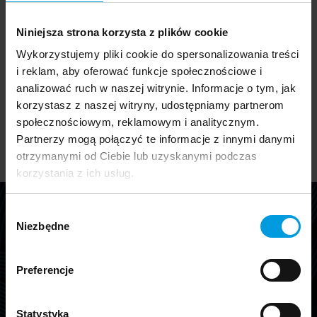
Przedmiot został zaprojektowany przez
Magdę
Niniejsza strona korzysta z plików cookie
Mączyńską
, studentkę Product Design.
Wykorzystujemy pliki cookie do spersonalizowania treści
Obiekt powstał w ramach projektu
„Bulwa”
–
i reklam, aby oferować funkcje społecznościowe i
wspólnej inicjatywy School of Form, BioBazaru i
analizować ruch w naszej witrynie. Informacje o tym, jak
Fabryki Norblina.
korzystasz z naszej witryny, udostępniamy partnerom
społecznościowym, reklamowym i analitycznym.
Partnerzy mogą połączyć te informacje z innymi danymi
otrzymanymi od Ciebie lub uzyskanymi podczas
korzystania z ich usług.
Projekt Bulwa
Wybór
Niezbędne
zgody
Ten artykuł jest częścią kolekcji „Projekt Bulwa”.
Preferencje
dowiedz się więcej
Statystyka