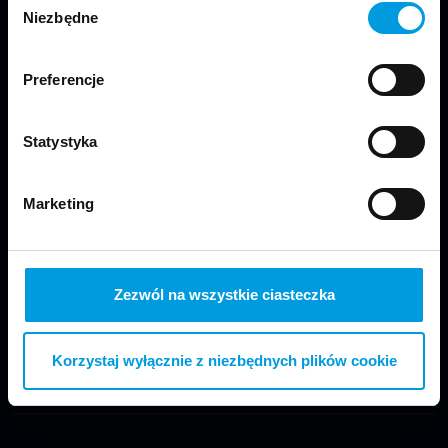
Niezbędne
zgody
Jesteśmy częścią Wydziału Projektowania
Preferencje
w Warszawie Uniwersytetu SWPS.
Statystyka
Marketing
Odwiedź nas
Zezwól na wszystkie ciasteczka
Korzystaj wyłącznie z niezbędnych plików cookie
Copyright © 2024 School of Form