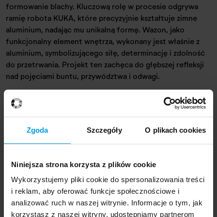
formowanie blachy. Kluczową rolę w procesie odgrywa
ramię robota KUKA, które precyzyjnie kształtuje zimne
aluminium, nadając mu unikalną formę. Wazon, jako
funkcjonalny element wnętrza, wykonany jest właśnie z
aluminium, symbolizującego siłę, determinację i zdolność
do przetrwania. Projekt ten zachęca do głębszej refleksji
nad pojęciami buntu, przywództwa i odwagi.
Autorka projektu
Zgoda
Szczegóły
O plikach cookies
Niniejsza strona korzysta z plików cookie
Przedmiot został zaprojektowany przez
Žofię Horová
,
studentkę Industrial Design.
Wykorzystujemy pliki cookie do spersonalizowania treści
i reklam, aby oferować funkcje społecznościowe i
analizować ruch w naszej witrynie. Informacje o tym, jak
Projekt jest częścią wystawy
„Synantropy. Czego
korzystasz z naszej witryny, udostępniamy partnerom