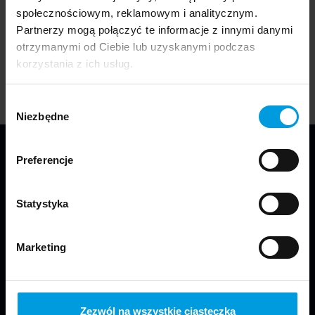
uczą nas chwasty?"
, która została zaprezentowana
społecznościowym, reklamowym i analitycznym.
podczas tegorocznej edycji festiwalu Gdynia Design
Partnerzy mogą połączyć te informacje z innymi danymi
Days 2024.
otrzymanymi od Ciebie lub uzyskanymi podczas
korzystania z ich usług.
Wybór
Niezbędne
zgody
Preferencje
Statystyka
Marketing
Jesteśmy częścią Wydziału Projektowania
w Warszawie Uniwersytetu SWPS.
Zezwól na wszystkie ciasteczka