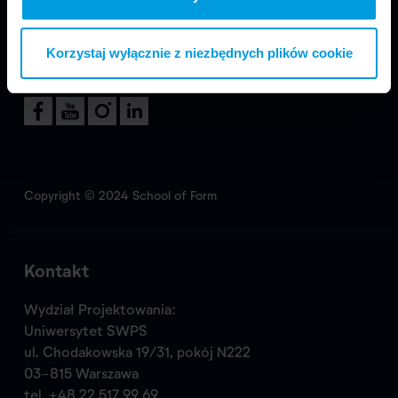
Korzystaj wyłącznie z niezbędnych plików cookie
Odwiedź nas
Copyright © 2024 School of Form
Kontakt
Wydział Projektowania:
Uniwersytet SWPS
ul. Chodakowska 19/31, pokój N222
03-815 Warszawa
tel.
+48 22 517 99 69