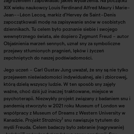
zagrożeniem i zapowiadać jakieś wydarzenia. Na początku
XIX wieku naukowcy Louis Ferdinand Alfred Maury i Marie-
Jean--Léon Lecoq, markiz d’Hervey de Saint-Denis
zapoczątkowali modę na zapisywanie snów w osobistych
dziennikach. Tu celem było poznanie siebie i swojego
wewnętrznego świata, ale dopiero Zygmunt Freud - autor
Objaśnienia marzeń sennych, uznał sny za symboliczne
przejawy stłumionych pragnień, lęków i życzeń
zepchniętych do naszej podświadomości.
Jego uczeń - Carl Gustav Jung uważał, że sny są nie tylko
przejawem nieświadomości indywidualnej, ale i zbiorowej,
którą dzielą wszyscy ludzie. W ten sposób sny zajęły
ważne, choć dziś już inaczej traktowane, miejsce w
psychoterapii. Niezwykły projekt związany z badaniem snu i
pandemią stworzyło w 2021 roku Museum of London we
współpracy z Museum of Dreams z Western University w
1
Kanadzie.
Projekt Strażnicy
snu nawiązuje tytułem do
myśli Freuda. Celem badaczy było zebranie (nagrywanie)