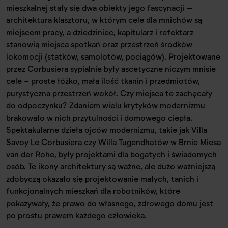
mieszkalnej stały się dwa obiekty jego fascynacji –
architektura klasztoru, w którym cele dla mnichów są
miejscem pracy, a dziedziniec, kapitularz i refektarz
stanowią miejsca spotkań oraz przestrzeń środków
lokomocji (statków, samolotów, pociągów). Projektowane
przez Corbusiera sypialnie były ascetyczne niczym mnisie
cele - proste łóżko, mała ilość tkanin i przedmiotów,
purystyczna przestrzeń wokół. Czy miejsca te zachęcały
do odpoczynku? Zdaniem wielu krytyków modernizmu
brakowało w nich przytulności i domowego ciepła.
Spektakularne dzieła ojców modernizmu, takie jak Villa
Savoy Le Corbusiera czy Willa Tugendhatów w Brnie Miesa
van der Rohe, były projektami dla bogatych i świadomych
osób. Te ikony architektury są ważne, ale dużo ważniejszą
zdobyczą okazało się projektowanie małych, tanich i
funkcjonalnych mieszkań dla robotników, które
pokazywały, że prawo do własnego, zdrowego domu jest
po prostu prawem każdego człowieka.