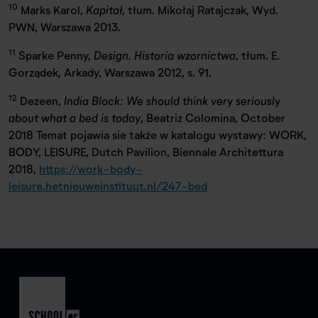
10
Marks Karol,
Kapitał
, tłum. Mikołaj Ratajczak, Wyd.
PWN, Warszawa 2013.
11
Sparke Penny,
Design. Historia wzornictwa
, tłum. E.
Gorządek, Arkady, Warszawa 2012, s. 91.
12
Dezeen,
India Block: We should think very seriously
about what a bed is today
, Beatriz Colomina, October
2018 Temat pojawia sie także w katalogu wystawy: WORK,
BODY, LEISURE, Dutch Pavilion, Biennale Architettura
2018,
https://work-body-
leisure.hetnieuweinstituut.nl/247-bed