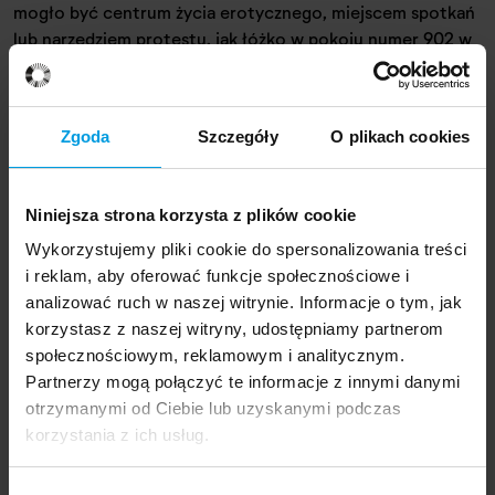
mogło być centrum życia erotycznego, miejscem spotkań
lub narzędziem protestu, jak łóżko w pokoju numer 902 w
hotelu Hilton International w Amsterdamie, w którym
Yoko Ono i John Lennon spędzali swój miesiąc miodowy w
towarzystwie mediów. Ich Bed-In for Peace, trwający od
Zgoda
Szczegóły
O plikach cookies
25 do 31 marca 1969 roku, był performancem, protestem i
manifestacją nowego stylu życia w jednym.
Niniejsza strona korzysta z plików cookie
Wykorzystujemy pliki cookie do spersonalizowania treści
i reklam, aby oferować funkcje społecznościowe i
analizować ruch w naszej witrynie. Informacje o tym, jak
korzystasz z naszej witryny, udostępniamy partnerom
społecznościowym, reklamowym i analitycznym.
Partnerzy mogą połączyć te informacje z innymi danymi
otrzymanymi od Ciebie lub uzyskanymi podczas
korzystania z ich usług.