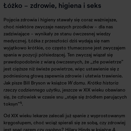
Łóżko - zdrowie, higiena i seks
Pojęcia zdrowia i higieny stawały się coraz ważniejsze,
choć niektóre zwyczaje naszych przodków - dla nas
zadziwiające - wynikały ze stanu ówczesnej wiedzy
medycznej. Łóżka z przeszłości dziś wydają się nam
wyjątkowo krótkie, co często tłumaczone jest zwyczajem
spania w pozycji półsiedzącej. Ten zwyczaj wiązał się
prawdopodobnie z wiarą ówczesnych, że „złe powietrze”
jest cięższe niż świeże powietrze, więc ustawienie się z
podniesioną głową zapewnia zdrowie i ułatwia trawienie.
Jak pisze Bill Bryson w książce
W domu. Krótka historia
rzeczy codziennego użytku
, jeszcze w XIX wieku obawiano
się, że człowiek w czasie snu „staje się źródłem parujących
4
toksyn”
.
Od XIX wieku lekarze zalecali już spanie z wyprostowanym
kręgosłupem, choć wciąż spierali się ze sobą, czy zdrowiej
jest spać razem czy osobno? Hilary Hinds w książce
A