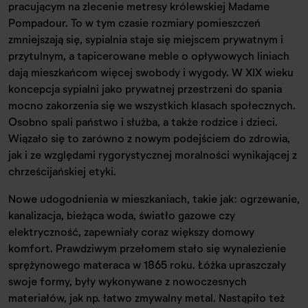
pracującym na zlecenie metresy królewskiej Madame
Pompadour. To w tym czasie rozmiary pomieszczeń
zmniejszają się, sypialnia staje się miejscem prywatnym i
przytulnym, a tapicerowane meble o opływowych liniach
dają mieszkańcom więcej swobody i wygody. W XIX wieku
koncepcja sypialni jako prywatnej przestrzeni do spania
mocno zakorzenia się we wszystkich klasach społecznych.
Osobno spali państwo i służba, a także rodzice i dzieci.
Wiązało się to zarówno z nowym podejściem do zdrowia,
jak i ze względami rygorystycznej moralności wynikającej z
chrześcijańskiej etyki.
Nowe udogodnienia w mieszkaniach, takie jak: ogrzewanie,
kanalizacja, bieżąca woda, światło gazowe czy
elektryczność, zapewniały coraz większy domowy
komfort. Prawdziwym przełomem stało się wynalezienie
sprężynowego materaca w 1865 roku. Łóżka upraszczały
swoje formy, były wykonywane z nowoczesnych
materiałów, jak np. łatwo zmywalny metal. Nastąpiło też