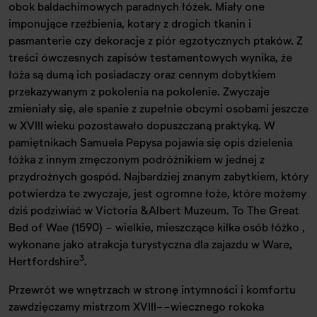
obok baldachimowych paradnych łóżek. Miały one
imponujące rzeźbienia, kotary z drogich tkanin i
pasmanterie czy dekoracje z piór egzotycznych ptaków. Z
treści ówczesnych zapisów testamentowych wynika, że
łoża są dumą ich posiadaczy oraz cennym dobytkiem
przekazywanym z pokolenia na pokolenie. Zwyczaje
zmieniały się, ale spanie z zupełnie obcymi osobami jeszcze
w XVIII wieku pozostawało dopuszczaną praktyką. W
pamiętnikach Samuela Pepysa pojawia się opis dzielenia
łóżka z innym zmęczonym podróżnikiem w jednej z
przydrożnych gospód. Najbardziej znanym zabytkiem, który
potwierdza te zwyczaje, jest ogromne łoże, które możemy
dziś podziwiać w Victoria &Albert Muzeum. To The Great
Bed of Wae (1590) - wielkie, mieszczące kilka osób łóżko ,
wykonane jako atrakcja turystyczna dla zajazdu w Ware,
3
Hertfordshire
.
Przewrót we wnętrzach w stronę intymności i komfortu
zawdzięczamy mistrzom XVIII--wiecznego rokoka