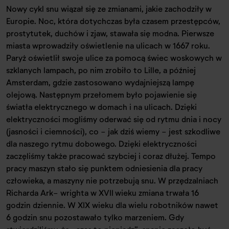
Nowy cykl snu wiązał się ze zmianami, jakie zachodziły w
Europie. Noc, która dotychczas była czasem przestępców,
prostytutek, duchów i zjaw, stawała się modna. Pierwsze
miasta wprowadziły oświetlenie na ulicach w 1667 roku.
Paryż oświetlił swoje ulice za pomocą świec woskowych w
szklanych lampach, po nim zrobiło to Lille, a później
Amsterdam, gdzie zastosowano wydajniejszą lampę
olejową. Następnym przełomem było pojawienie się
światła elektrycznego w domach i na ulicach. Dzięki
elektryczności mogliśmy oderwać się od rytmu dnia i nocy
(jasności i ciemności), co - jak dziś wiemy - jest szkodliwe
dla naszego rytmu dobowego. Dzięki elektryczności
zaczęliśmy także pracować szybciej i coraz dłużej. Tempo
pracy maszyn stało się punktem odniesienia dla pracy
człowieka, a maszyny nie potrzebują snu. W przędzalniach
Richarda Ark- wrighta w XVII wieku zmiana trwała 16
godzin dziennie. W XIX wieku dla wielu robotników nawet
6 godzin snu pozostawało tylko marzeniem. Gdy