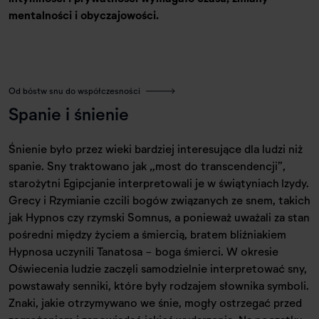
mentalności i obyczajowości.
Od bóstw snu do współczesności
Spanie i śnienie
Śnienie było przez wieki bardziej interesujące dla ludzi niż
spanie. Sny traktowano jak „most do transcendencji”,
starożytni Egipcjanie interpretowali je w świątyniach Izydy.
Grecy i Rzymianie czcili bogów związanych ze snem, takich
jak Hypnos czy rzymski Somnus, a ponieważ uważali za stan
pośredni między życiem a śmiercią, bratem bliźniakiem
Hypnosa uczynili Tanatosa - boga śmierci. W okresie
Oświecenia ludzie zaczęli samodzielnie interpretować sny,
powstawały senniki, które były rodzajem słownika symboli.
Znaki, jakie otrzymywano we śnie, mogły ostrzegać przed