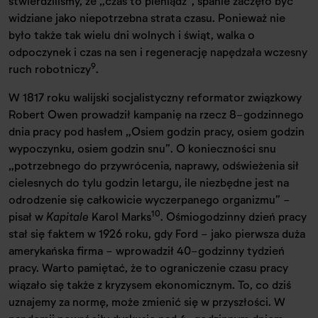
stwierdziliśmy, że „czas to pieniądz”, spanie zaczęło być
widziane jako niepotrzebna strata czasu. Ponieważ nie
było także tak wielu dni wolnych i świąt, walka o
odpoczynek i czas na sen i regenerację napędzała wczesny
9
ruch robotniczy
.
W 1817 roku walijski socjalistyczny reformator związkowy
Robert Owen prowadził kampanię na rzecz 8-godzinnego
dnia pracy pod hasłem „Osiem godzin pracy, osiem godzin
wypoczynku, osiem godzin snu”. O konieczności snu
„potrzebnego do przywrócenia, naprawy, odświeżenia sił
cielesnych do tylu godzin letargu, ile niezbędne jest na
odrodzenie się całkowicie wyczerpanego organizmu” -
10
pisał w
Kapitale
Karol Marks
. Ośmiogodzinny dzień pracy
stał się faktem w 1926 roku, gdy Ford - jako pierwsza duża
amerykańska firma - wprowadził 40-godzinny tydzień
pracy. Warto pamiętać, że to ograniczenie czasu pracy
wiązało się także z kryzysem ekonomicznym. To, co dziś
uznajemy za normę, może zmienić się w przyszłości. W