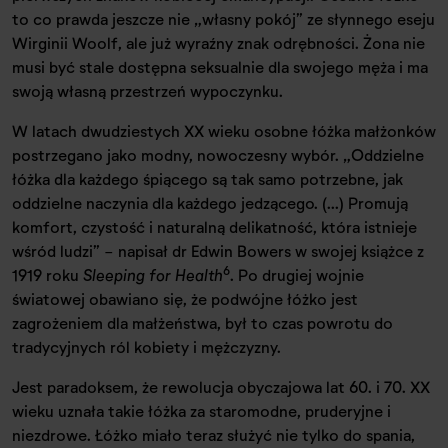
to co prawda jeszcze nie „własny pokój” ze słynnego eseju
Wirginii Woolf, ale już wyraźny znak odrębności. Żona nie
musi być stale dostępna seksualnie dla swojego męża i ma
swoją własną przestrzeń wypoczynku.
W latach dwudziestych XX wieku osobne łóżka małżonków
postrzegano jako modny, nowoczesny wybór. „Oddzielne
łóżka dla każdego śpiącego są tak samo potrzebne, jak
oddzielne naczynia dla każdego jedzącego. (...) Promują
komfort, czystość i naturalną delikatność, która istnieje
wśród ludzi” - napisał dr Edwin Bowers w swojej książce z
6
1919 roku
Sleeping for Health
. Po drugiej wojnie
światowej obawiano się, że podwójne łóżko jest
zagrożeniem dla małżeństwa, był to czas powrotu do
tradycyjnych ról kobiety i mężczyzny.
Jest paradoksem, że rewolucja obyczajowa lat 60. i 70. XX
wieku uznała takie łóżka za staromodne, pruderyjne i
niezdrowe. Łóżko miało teraz służyć nie tylko do spania,