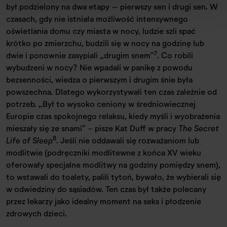
był podzielony na dwa etapy – pierwszy sen i drugi sen. W
czasach, gdy nie istniała możliwość intensywnego
oświetlania domu czy miasta w nocy, ludzie szli spać
krótko po zmierzchu, budzili się w nocy na godzinę lub
7
dwie i ponownie zasypiali „drugim snem”
. Co robili
wybudzeni w nocy? Nie wpadali w panikę z powodu
bezsenności, wiedza o pierwszym i drugim śnie była
powszechna. Dlatego wykorzystywali ten czas zależnie od
potrzeb. „Był to wysoko ceniony w średniowiecznej
Europie czas spokojnego relaksu, kiedy myśli i wyobrażenia
mieszały się ze snami” - pisze Kat Duff w pracy
The Secret
8
Life of Sleep
. Jeśli nie oddawali się rozważaniom lub
modlitwie (podręczniki modlitewne z końca XV wieku
oferowały specjalne modlitwy na godziny pomiędzy snem),
to wstawali do toalety, palili tytoń, bywało, że wybierali się
w odwiedziny do sąsiadów. Ten czas był także polecany
przez lekarzy jako idealny moment na seks i płodzenie
zdrowych dzieci.