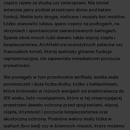
często razem ze służbą czy zwierzętami. Nie istniał
wówczas jasny podział przestrzeni domu pod kątem
funkcji. Meble były drogie, nieliczne i musiały być mobilne.
Łóżko stanowiło luksus, spano często na podłogach, na
skrzyniach i spontanicznie zaaranżowanych barłogach.
Spanie obok innych ludzi dawało także więcej ciepła i
bezpieczeństwa. Architektura nowożytnych pałaców czy
francuskich hoteli, której spełniały głównie funkcje
reprezentacyjne, nie zapewniała mieszkańcom poczucia
prywatności.
Nie pomagały w tym przechodnie amfilady, wielka skala
pomieszczeń i duża liczba służby. Łóżko z baldachimem,
które królowało w różnych wersjach od średniowiecza do
XIX wieku, było rozwiązaniem, które w tej niesprzyjającej
przestrzeni dawało ochronę przed spojrzeniami, więcej
ciepła, intymność i poczucie bezpieczeństwa oraz
akustyczną ochronę. Podobne walory miały łóżka w
szafach (box bed) czy w ściennych niszach, które możemy