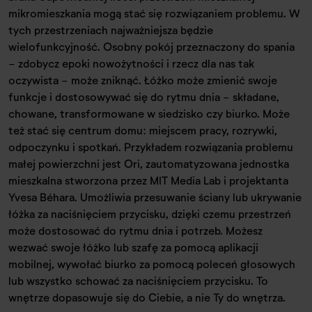
mikromieszkania mogą stać się rozwiązaniem problemu. W
tych przestrzeniach najważniejsza będzie
wielofunkcyjność. Osobny pokój przeznaczony do spania
- zdobycz epoki nowożytności i rzecz dla nas tak
oczywista - może zniknąć. Łóżko może zmienić swoje
funkcje i dostosowywać się do rytmu dnia - składane,
chowane, transformowane w siedzisko czy biurko. Może
też stać się centrum domu: miejscem pracy, rozrywki,
odpoczynku i spotkań. Przykładem rozwiązania problemu
małej powierzchni jest Ori, zautomatyzowana jednostka
mieszkalna stworzona przez MIT Media Lab i projektanta
Yvesa Béhara. Umożliwia przesuwanie ściany lub ukrywanie
łóżka za naciśnięciem przycisku, dzięki czemu przestrzeń
może dostosować do rytmu dnia i potrzeb. Możesz
wezwać swoje łóżko lub szafę za pomocą aplikacji
mobilnej, wywołać biurko za pomocą poleceń głosowych
lub wszystko schować za naciśnięciem przycisku. To
wnętrze dopasowuje się do Ciebie, a nie Ty do wnętrza.