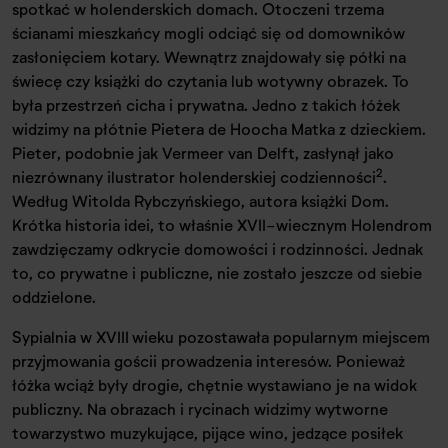
spotkać w holenderskich domach. Otoczeni trzema
ścianami mieszkańcy mogli odciąć się od domowników
zasłonięciem kotary. Wewnątrz znajdowały się półki na
świecę czy książki do czytania lub wotywny obrazek. To
była przestrzeń cicha i prywatna. Jedno z takich łóżek
widzimy na płótnie Pietera de Hoocha Matka z dzieckiem.
Pieter, podobnie jak Vermeer van Delft, zasłynął jako
2
niezrównany ilustrator holenderskiej codzienności
.
Według Witolda Rybczyńskiego, autora książki Dom.
Krótka historia idei, to właśnie XVII-wiecznym Holendrom
zawdzięczamy odkrycie domowości i rodzinności. Jednak
to, co prywatne i publiczne, nie zostało jeszcze od siebie
oddzielone.
Sypialnia w XVIII wieku pozostawała popularnym miejscem
przyjmowania gościi prowadzenia interesów. Ponieważ
łóżka wciąż były drogie, chętnie wystawiano je na widok
publiczny. Na obrazach i rycinach widzimy wytworne
towarzystwo muzykujące, pijące wino, jedzące posiłek