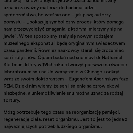
„kolekcji” snów londyńczyków z czasu pandemii. Sny
uznano za ważny materiał do badania ludzi i
społeczeństwa, bo właśnie one - jak piszą autorzy
pomysłu - „pokazują symboliczny proces, który pomaga
nam przezwyciężyć zmagania, z którymi mierzymy się na
jawie”. W ten sposób sny stały się nowym rodzajem
muzealnego eksponatu i będą oryginalnym świadectwem
czasu pandemii. Również naukowcy starali się zrozumieć
sen i rolę snów. Ojcem badań nad snem był dr Nathaniel
Kleitman, który w 1953 roku otworzył pierwsze na świecie
laboratorium snu na Uniwersytecie w Chicago i odkrył
wraz ze swoim doktorantem - Eugene`em Aserinskym fazę
REM. Dzięki nim wiemy, że sen i śnienie są człowiekowi
niezbędne, a uniemożliwianie snu można uznać za rodzaj
tortury.
Mózg potrzebuje tego czasu na reorganizację pamięci,
regenerację ciała, reset organizmu. Jest to jest to jedna z
najważniejszych potrzeb ludzkiego organizmu.