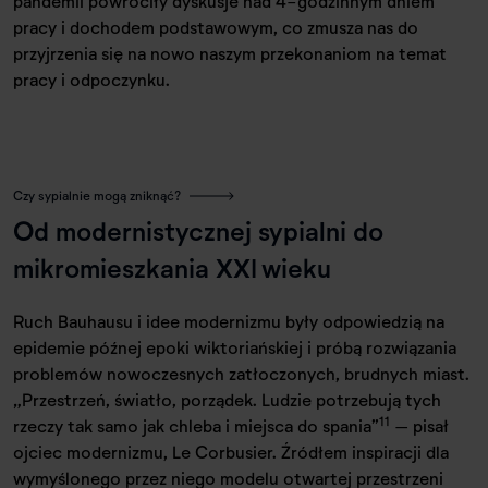
pandemii powróciły dyskusje nad 4-godzinnym dniem
pracy i dochodem podstawowym, co zmusza nas do
przyjrzenia się na nowo naszym przekonaniom na temat
pracy i odpoczynku.
Czy sypialnie mogą zniknąć?
Od modernistycznej sypialni do
mikromieszkania XXI wieku
Ruch Bauhausu i idee modernizmu były odpowiedzią na
epidemie późnej epoki wiktoriańskiej i próbą rozwiązania
problemów nowoczesnych zatłoczonych, brudnych miast.
„Przestrzeń, światło, porządek. Ludzie potrzebują tych
11
rzeczy tak samo jak chleba i miejsca do spania”
– pisał
ojciec modernizmu, Le Corbusier. Źródłem inspiracji dla
wymyślonego przez niego modelu otwartej przestrzeni