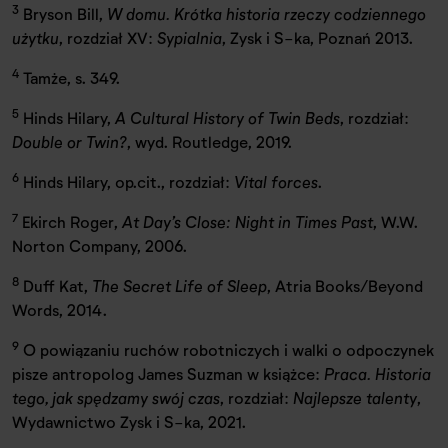
3
Bryson Bill,
W domu. Krótka historia rzeczy codziennego
użytku
, rozdział XV:
Sypialnia
, Zysk i S-ka, Poznań 2013.
4
Tamże, s. 349.
5
Hinds Hilary,
A Cultural History of Twin Beds
, rozdział:
Double or Twin?
, wyd. Routledge, 2019.
6
Hinds Hilary, op.cit., rozdział:
Vital forces
.
7
Ekirch Roger,
At Day’s Close: Night in Times Past
, W.W.
Norton Company, 2006.
8
Duff Kat,
The Secret Life of Sleep
, Atria Books/Beyond
Words, 2014.
9
O powiązaniu ruchów robotniczych i walki o odpoczynek
pisze antropolog James Suzman w książce:
Praca. Historia
tego, jak spędzamy swój czas
, rozdział:
Najlepsze talenty
,
Wydawnictwo Zysk i S-ka, 2021.