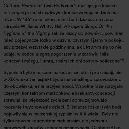
Cultural History of Twin Beds Hinds
opisuje, jak lekarze
ostrzegali przed straszliwymi konsekwencjami dzielenia
łóżek. W 1861 roku lekarz, minister i działacz na rzecz
zdrowia Williama Whitty Hall w książce
Sleep: Or the
Hygiene of the Night
pisał, że każdy domownik: „powinien
mieć pojedyncze łóżko w dużym, czystym i jasnym pokoju,
aby przeżyć wszystkie godziny snu, a ci, którym się to nie
udaje, w końcu ulegną pogorszeniu w zdrowiu i sile
5
kończyn i mózgu, i umrą, zanim ich dni zostały policzone”
.
Sypialnia była miejscem narodzin, śmierci i prokreacji, ale
w XIX wieku ten aspekt życia małżeńskiego sprowadzono
do obowiązku, a nie przyjemności. Wspólne łoże sprzyjało
częstym kontaktom małżonków, a brak antykoncepcji
sprawiał, że większość życia pani domu zajmowało
rodzenie i wychowanie dzieci. Bliźniacze łóżka (twin bed)
pojawiły się w małżeńskiej sypialni w XIX wieku. Były nie
tylko nowym konceptem meblarskim, ale jednym z
pierwszych znaków kobiecej emancypacji. Osobne łóżko