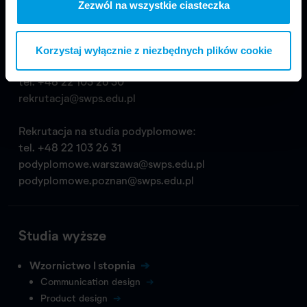
Zezwól na wszystkie ciasteczka
tel.
+48 22 517 99 69
biuropro@swps.edu.pl
Korzystaj wyłącznie z niezbędnych plików cookie
Rekrutacja na studia wyższe:
tel.
+48 22 103 26 30
rekrutacja@swps.edu.pl
Rekrutacja na studia podyplomowe:
tel.
+48 22 103 26 31
podyplomowe.warszawa@swps.edu.pl
podyplomowe.poznan@swps.edu.pl
Studia wyższe
Wzornictwo I stopnia
Communication design
Product design