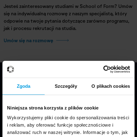
Jesteś zainteresowany studiami w School of Form? Umów
się na indywidualną rozmowę z naszym specjalistą, który
odpowie na twoje pytania dotyczące zarówno programu,
jak i procesu rekrutacji na studia.
Umów się na rozmowę
Zgoda
Szczegóły
O plikach cookies
Niniejsza strona korzysta z plików cookie
Wykorzystujemy pliki cookie do spersonalizowania treści
Jesteśmy częścią Wydziału Projektowania
i reklam, aby oferować funkcje społecznościowe i
w Warszawie Uniwersytetu SWPS.
analizować ruch w naszej witrynie. Informacje o tym, jak