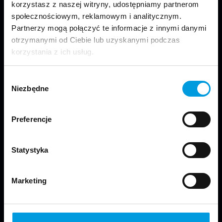
korzystasz z naszej witryny, udostępniamy partnerom
społecznościowym, reklamowym i analitycznym.
Partnerzy mogą połączyć te informacje z innymi danymi
otrzymanymi od Ciebie lub uzyskanymi podczas
korzystania z ich usług.
Odwiedź nas
Wybór
Niezbędne
zgody
Preferencje
Copyright © 2024 School of Form
Statystyka
Kontakt
Marketing
Wydział Projektowania:
Uniwersytet SWPS
ul. Chodakowska 19/31, pokój N222
03-815 Warszawa