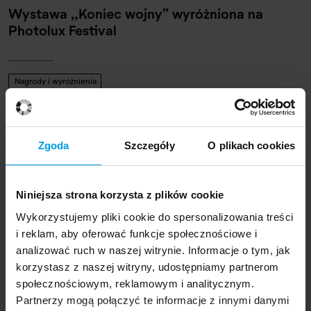
Wystawa „Koniec wojny” wyróżniona na
Photolux Festival
Nagrody i wyróżnienia
Zgoda
Szczegóły
O plikach cookies
9 września 2024
Maska „OKŁA” na Szkle Młodych 2024
Niniejsza strona korzysta z plików cookie
Wykorzystujemy pliki cookie do spersonalizowania treści
Nagrody i wyróżnienia
i reklam, aby oferować funkcje społecznościowe i
analizować ruch w naszej witrynie. Informacje o tym, jak
korzystasz z naszej witryny, udostępniamy partnerom
społecznościowym, reklamowym i analitycznym.
17 lipca 2024
Partnerzy mogą połączyć te informacje z innymi danymi
Projekt studentów i studentek Industrial