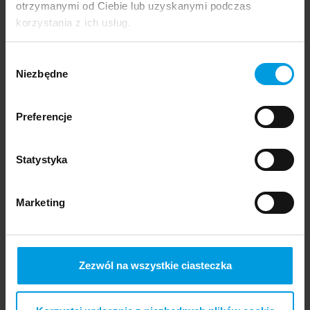
otrzymanymi od Ciebie lub uzyskanymi podczas
Design wystawiony w Wiedniu!
korzystania z ich usług.
Wybór
Nagrody i wyróżnienia
Niezbędne
zgody
Preferencje
13 czerwca 2024
Sukces studentek School of Form na
Statystyka
NYCxDesign Awards 2024
Marketing
Nagrody i wyróżnienia
Zezwól na wszystkie ciasteczka
17 kwietnia 2024