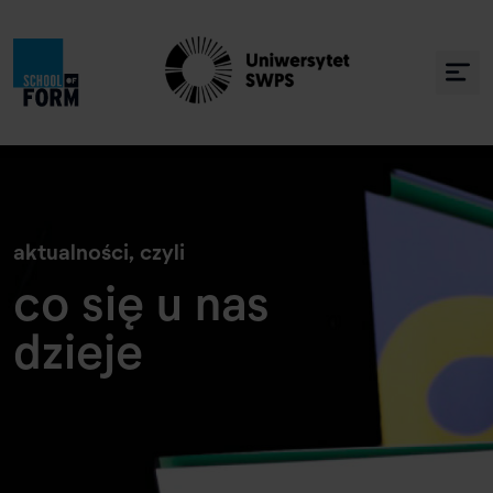
» Co się u nas dzieje
aktualności, czyli
co się u nas
dzieje