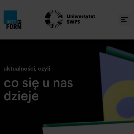
» Co się u nas dzieje
aktualności, czyli
co się u nas
dzieje