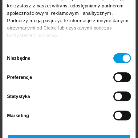
korzystasz z naszej witryny, udostępniamy partnerom
społecznościowym, reklamowym i analitycznym.
19 września 2024
Partnerzy mogą połączyć te informacje z innymi danymi
Design Stories London
otrzymanymi od Ciebie lub uzyskanymi podczas
korzystania z ich usług.
Eventy i wystawy
Wybór
Niezbędne
zgody
23 sierpnia 2024
Preferencje
Synantropy. Czego uczą nas chwasty?
Statystyka
Eventy i wystawy
Synantropy
Marketing
6 lipca 2024