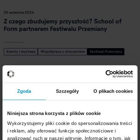
29 września 2024
Z czego zbudujemy przyszłość? School of
Form partnerem Festiwalu Przemiany
Eventy i wystawy
Współpraca z otoczeniem
Festiwal Przemiany
2 października 2024
Z Pragi Południe do Pragi czeskiej: School of
Zgoda
Szczegóły
O plikach cookies
Form na festiwalu Designblok
Niniejsza strona korzysta z plików cookie
Eventy i wystawy
Designblok
Wykorzystujemy pliki cookie do spersonalizowania treści
i reklam, aby oferować funkcje społecznościowe i
analizować ruch w naszej witrynie. Informacje o tym, jak