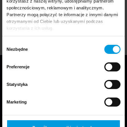
transportowego, który przed laty wykorzystywany był
korzystasz z naszej witryny, udostępniamy partnerom
w fabryce. Najciekawsze projekty zostały
społecznościowym, reklamowym i analitycznym.
zrealizowane i wprowadzone w przestrzeń publiczną
Partnerzy mogą połączyć te informacje z innymi danymi
zrewitalizowanego kompleksu.
otrzymanymi od Ciebie lub uzyskanymi podczas
korzystania z ich usług.
Wybór
Niezbędne
zgody
Preferencje
Statystyka
Marketing
Jesteśmy częścią Wydziału Projektowania
w Warszawie Uniwersytetu SWPS.