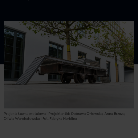
Projekt: Ławka metalowa | Projektantki: Dobrawa Orłowska, Anna Brzoza,
Oliwia Warchałowska | Fot. Fabryka Norblina