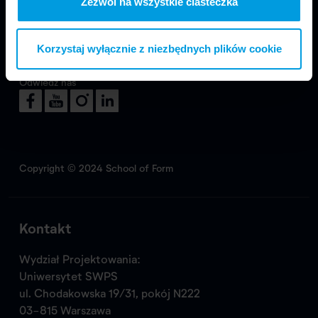
Zezwól na wszystkie ciasteczka
Korzystaj wyłącznie z niezbędnych plików cookie
Odwiedź nas
Copyright © 2024 School of Form
Kontakt
Wydział Projektowania:
Uniwersytet SWPS
ul. Chodakowska 19/31, pokój N222
03-815 Warszawa