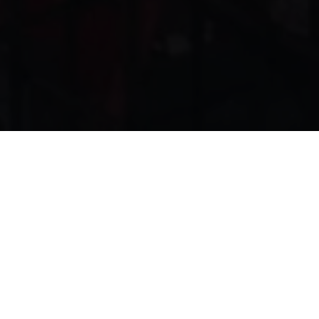
Candidates for Undergradu
International Admissions Off