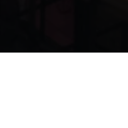
ate Degree
Fot. School of Form
ice