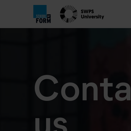
Conta
us