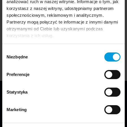
analizować ruch w naszej witrynie. Informacje o tym, jak
The object was designed by
Ewelina Dzienyńska
, a
korzystasz z naszej witryny, udostępniamy partnerom
student of Industrial Design.
społecznościowym, reklamowym i analitycznym.
Partnerzy mogą połączyć te informacje z innymi danymi
otrzymanymi od Ciebie lub uzyskanymi podczas
The project is part of the exhibition
"Synanthropic
korzystania z ich usług.
plants. What Weeds teach us?"
which was presented
at this year's Gdynia Design Days 2024 festival.
Wybór
Niezbędne
zgody
Preferencje
Statystyka
Marketing