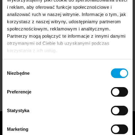
Author of the project
i reklam, aby oferować funkcje społecznościowe i
analizować ruch w naszej witrynie. Informacje o tym, jak
korzystasz z naszej witryny, udostępniamy partnerom
społecznościowym, reklamowym i analitycznym.
The object was designed by
Wit Bojar
, a student of
Partnerzy mogą połączyć te informacje z innymi danymi
Industrial Design.
otrzymanymi od Ciebie lub uzyskanymi podczas
korzystania z ich usług.
The project is part of the exhibition
"Synanthropic
Wybór
plants. What Weeds teach us?"
which was presented
Niezbędne
zgody
at this year's Gdynia Design Days 2024 festival.
Preferencje
Statystyka
Marketing