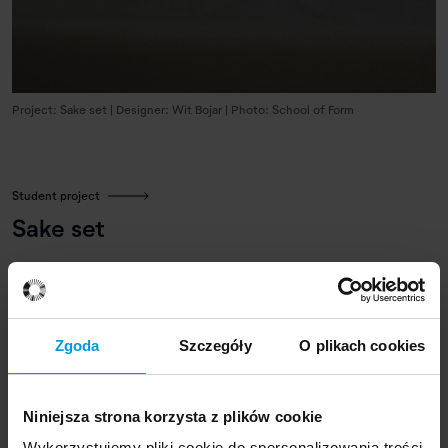
Project: Sake set | Designer: Wit Bojar | Photo: School of Form
Student project
Sake set
A sake set inspired by Cladonia chlorophaea, which
includes a decanter (tokkuri) and cups in the
guinomi
style. The project is made of porcelain. The texture was
Zgoda
Szczegóły
O plikach cookies
applied using a sponge with a mix of liquid porcelain and
vinegar. The entire set has been glazed.
Niniejsza strona korzysta z plików cookie
Wykorzystujemy pliki cookie do spersonalizowania treści