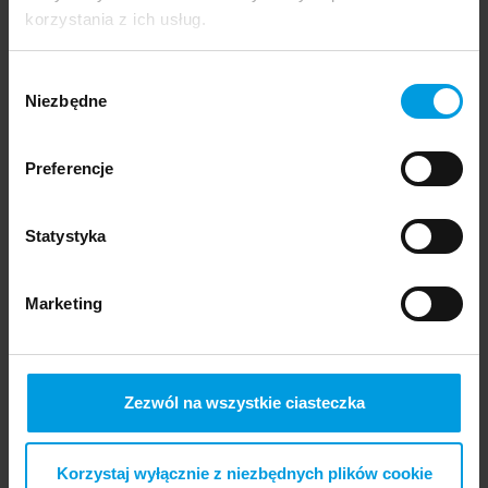
See student projects:
korzystania z ich usług.
Wybór
Niezbędne
zgody
Preferencje
Agata Kiedrowicz
"New generation" exhibition
Statystyka
curator
Marketing
Curator, design critic, lecturer. Pracuje
interdyscyplinarnie, na styku humanistyki, sztuki i
designu. Szczególnie interesuje ją projektowanie dla
zmysłów. Sensoryczną wiedzę wykorzystuje we
Zezwól na wszystkie ciasteczka
własnej praktyce. Wraz z Martą Szostek prowadzi
studio projektowe SUPERGIRLS DO DESIGN,
specjalizujące się w tworzeniu scenografii i
Korzystaj wyłącznie z niezbędnych plików cookie