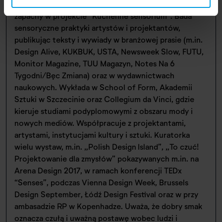
doświadczeń kulinarnych. Stworzyła dwa autorskie
zapachy w projekcie “Kuchenne sensorium”. Bada
sensoryczne praktyki artystów i projektantów,
publikując teksty i wywiady w branżowej prasie (m.in.
Design Alive, KUKBUK, USTA, Newsweek Slow, FUTU,
Monitor Magazine, TUU Magazyn, Notes Na 6
Tygodni/Bęc Zmiana) oraz w wydawnictwach
naukowych. Wykłada w School of Form, Akademii
Sztuki w Szczecinie oraz Collegium da Vinci, gdzie
kieruje studiami podyplomowymi z obszaru mody i
nowych mediów. Współpracuje z projektantami,
artystami, instytucjami kultury i sztuki. Kuratorka
wielu wystaw, m.in. „Polish Design Island”, „To czuć!
Projektowanie dla zmysłów” pokazywanych m.in. na
Arena Design 2017, w ramach konferencji TEDx
“Senses”, podczas Vienna Design Week, Brussels
Design September, Łódź Design Festival oraz w przy
ambasadzie RP w Kopenhadze. Uważa, że dobry smak
oznacza czułą i uważną postawę wobec ludzi i