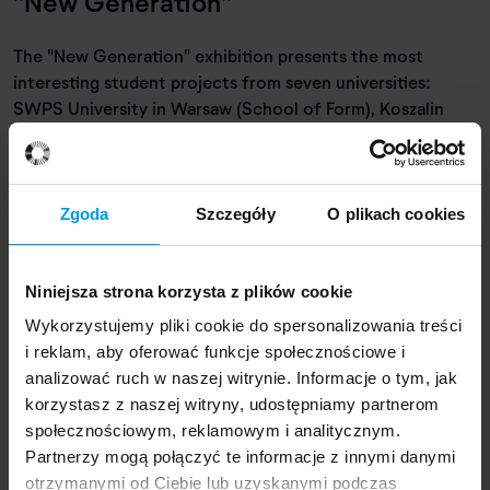
"New Generation"
The "New Generation" exhibition presents the most
interesting student projects from seven universities:
SWPS University in Warsaw (School of Form), Koszalin
University of Technology, Bydgoszcz University of
Science and Technology, Academy of Art in Szczecin,
Academy of Fine Arts in Gdańsk, Academy of Fine Arts in
Kraków, and Sopot University of Applied Sciences. The
Zgoda
Szczegóły
O plikach cookies
exhibition focuses on the voice of the younger
generation, its sensibility and its view of the world. The
curator of the exhibition is Agata Kiedrowicz, a lecturer
Niniejsza strona korzysta z plików cookie
at the School of Form. Five students of the School of
Wykorzystujemy pliki cookie do spersonalizowania treści
Form presented their projects at the exhibition:
i reklam, aby oferować funkcje społecznościowe i
Przemysław Sokół, Magdalena Szatyńska, Aleksandra
analizować ruch w naszej witrynie. Informacje o tym, jak
Niewiadomska, Karolina Czyż and Maja Marlicz.
korzystasz z naszej witryny, udostępniamy partnerom
społecznościowym, reklamowym i analitycznym.
Partnerzy mogą połączyć te informacje z innymi danymi
otrzymanymi od Ciebie lub uzyskanymi podczas